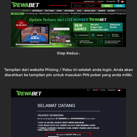
Step Kedua :
Tampilan dari website Phising / Palsu ini setelah anda login, Anda akan
diarahkan ke tampilan pin untuk masukan PIN poker yang anda miliki.