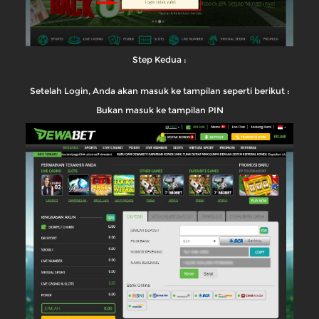
Step Kedua :
Setelah Login, Anda akan masuk ke tampilan seperti berikut :
Bukan masuk ke tampilan PIN