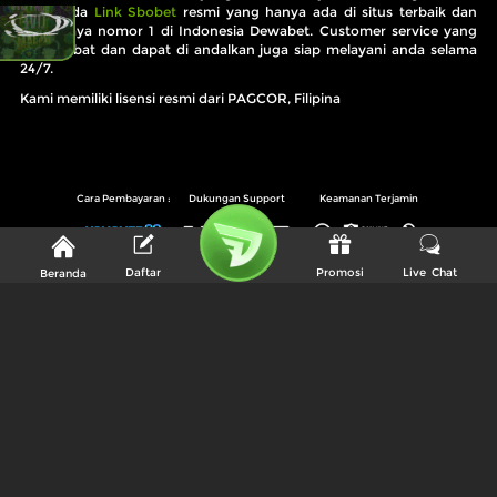
bola anda
Link Sbobet
resmi yang hanya ada di situs terbaik dan
terpercaya nomor 1 di Indonesia Dewabet. Customer service yang
bersahabat dan dapat di andalkan juga siap melayani anda selama
24/7.
Kami memiliki lisensi resmi dari PAGCOR, Filipina
Cara Pembayaran :
Dukungan Support
Keamanan Terjamin
Daftar
Promosi
Live Chat
Beranda
© Dewabet Situs Website Bandar Agen Taruhan Judi Bola Online.
Hak Cipta Dilindungi.