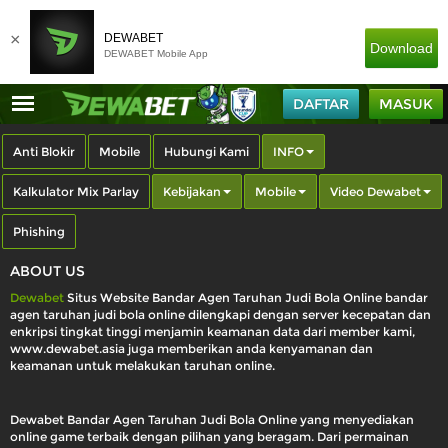
×
DEWABET
Download
DEWABET Mobile App
DAFTAR
MASUK
Anti Blokir
Mobile
Hubungi Kami
INFO
Kalkulator Mix Parlay
Kebijakan
Mobile
Video Dewabet
Phishing
ABOUT US
Dewabet
Situs Website Bandar Agen Taruhan Judi Bola Online bandar
agen taruhan judi bola online dilengkapi dengan server kecepatan dan
enkripsi tingkat tinggi menjamin keamanan data dari member kami,
www.dewabet.asia juga memberikan anda kenyamanan dan
keamanan untuk melakukan taruhan online.
Dewabet Bandar Agen Taruhan Judi Bola Online yang menyediakan
online game terbaik dengan pilihan yang beragam. Dari permainan