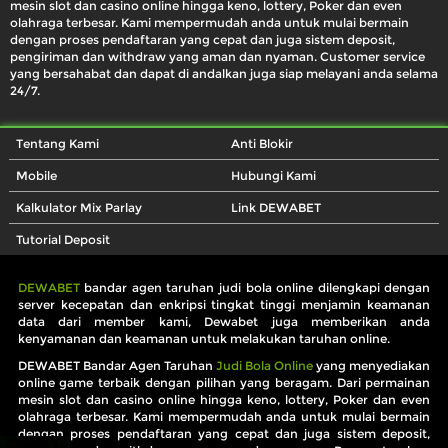
mesin slot dan casino online hingga keno, lottery, Poker dan even
olahraga terbesar. Kami mempermudah anda untuk mulai bermain
dengan proses pendaftaran yang cepat dan juga sistem deposit,
pengiriman dan withdraw yang aman dan nyaman. Customer service
yang bersahabat dan dapat di andalkan juga siap melayani anda selama
24/7.
Tentang Kami
Anti Blokir
Mobile
Hubungi Kami
Kalkulator Mix Parlay
Link DEWABET
Tutorial Deposit
DEWABET
bandar agen taruhan judi bola online dilengkapi dengan
server kecepatan dan enkripsi tingkat tinggi menjamin keamanan
data dari member kami, Dewabet juga memberikan anda
kenyamanan dan keamanan untuk melakukan taruhan online.
DEWABET Bandar Agen Taruhan
Judi Bola Online
yang menyediakan
online game terbaik dengan pilihan yang beragam. Dari permainan
mesin slot dan casino online hingga keno, lottery, Poker dan even
olahraga terbesar. Kami mempermudah anda untuk mulai bermain
dengan proses pendaftaran yang cepat dan juga sistem deposit,