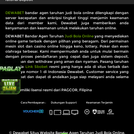
DEWABET
bandar agen taruhan judi bola online dilengkapi dengan
server kecepatan dan enkripsi tingkat tinggi menjamin keamanan
data dari member kami, Dewabet juga memberikan anda
kenyamanan dan keamanan untuk melakukan taruhan online.
DEWABET Bandar Agen Taruhan
Judi Bola Online
yang menyediakan
online game terbaik dengan pilihan yang beragam. Dari permainan
mesin slot dan casino online hingga keno, lottery, Poker dan even
olahraga terbesar. Kami mempermudah anda untuk mulai bermain
dengan proses pendaftaran yang cepat dan juga sistem deposit,
pengiriman dan withdraw yang aman dan nyaman. Pasang taruhan
bola anda
Link Sbobet
resmi yang hanya ada di situs terbaik dan
terpercaya nomor 1 di Indonesia Dewabet. Customer service yang
bersahabat dan dapat di andalkan juga siap melayani anda selama
24/7.
Kami memiliki lisensi resmi dari PAGCOR, Filipina
Cara Pembayaran :
Dukungan Support
Keamanan Terjamin
© Dewabet Situs Website Bandar Agen Taruhan Judi Bola Online.